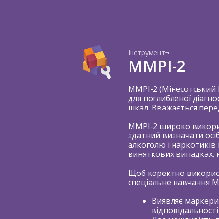
Part of
HDU
Інструмент¬
MMPI-2
MMPI-2 (Мінесотський 
для поглибленої діагно
шкал. Вважається пере
MMPI-2 широко використ
здатний визначати осіб
Е
алкоголю і наркотиків 
виняткових випадках: 
Щоб коректно використ
спеціальне навчання MM
Виявляє маркери 
відповідальності