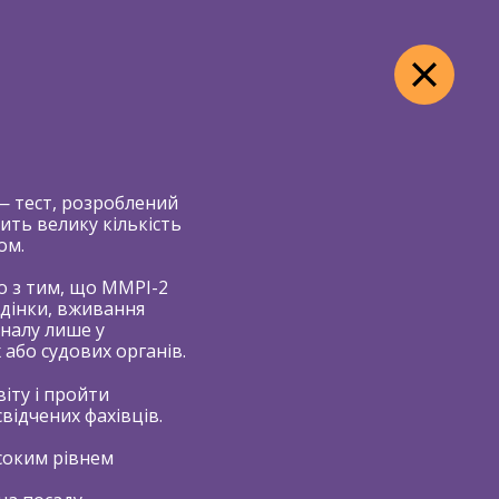
585-44-05
044
ЗВОРОТНИЙ ДЗВІНОК
— тест, розроблений
ить велику кількість
ом.
но з тим, що MMPI-2
едінки, вживання
ТИ
оналу лише у
або судових органів.
іту і пройти
відчених фахівців.
исоким рівнем