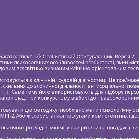
Багатоаспектний Особистісний Опитувальник. Версія 2) 
стики психологічних особливостей особистості, який міст
довим всесвітньо визнаним клінічно орієнтованим тест
овується в клінічній і судовій діагностиці. Це пов'яза
, схильних до злочинної діяльності, антисоціальної пов
КСКЛЮЗИВНІ ІНСТРУМЕН
і т. п. Саме тому його використовують для підбору перс
наприклад, при конкурсному відборі до правоохоронних 
–АДАПТОВАНІ ДЛЯ УКРАЇНИ–
овувати цю методику, необхідно мати психологічну осв
PI-2. Або ж скористатися послугами компетентних і дос
психічних розладів, мінімізуючи ризики на посадах з в